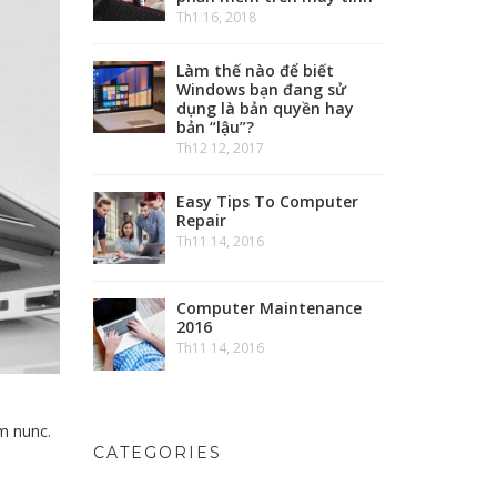
Th1 16, 2018
Làm thế nào để biết
Windows bạn đang sử
dụng là bản quyền hay
bản “lậu”?
Th12 12, 2017
Easy Tips To Computer
Repair
Th11 14, 2016
Computer Maintenance
2016
Th11 14, 2016
m nunc.
CATEGORIES