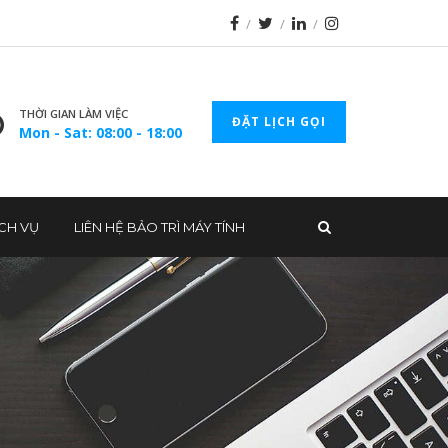
THỜI GIAN LÀM VIỆC
ĐẶT LỊCH GỌI
Mon - Sat: 08:00 - 18:00
ỊCH VỤ
LIÊN HỆ BẢO TRÌ MÁY TÍNH