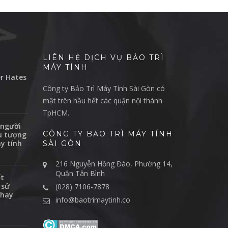
LIÊN HỆ DỊCH VỤ BẢO TRÌ
MÁY TÍNH
r Hates
Công ty Bảo Trì Máy Tính Sài Gòn có
mặt trên hầu hết các quận nội thành
TpHCM.
 người
CÔNG TY BẢO TRÌ MÁY TÍNH
ểu tượng
y tính
SÀI GÒN
216 Nguyễn Hồng Đào, Phường 14,
Quận Tân Bình
ết
 sử
(028) 7106-7878
 hay
info@baotrimaytinh.co