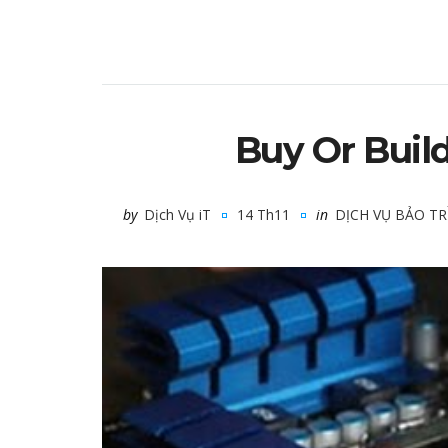
Buy Or Buil
by
Dịch Vụ iT
14 Th11
in
DỊCH VỤ BẢO T