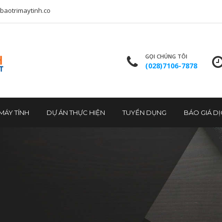
baotrimaytinh.co
GỌI CHÚNG TÔI
(028)7106-7878
MÁY TÍNH
DỰ ÁN THỰC HIỆN
TUYỂN DỤNG
BÁO GIÁ D