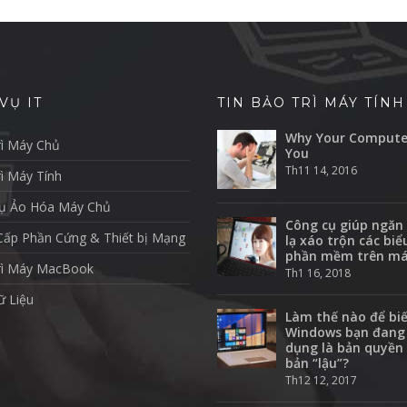
VỤ IT
TIN BẢO TRÌ MÁY TÍNH
Why Your Compute
ì Máy Chủ
You
Th11 14, 2016
ì Máy Tính
Vụ Ảo Hóa Máy Chủ
Công cụ giúp ngăn
ấp Phần Cứng & Thiết bị Mạng
lạ xáo trộn các bi
phần mềm trên má
rì Máy MacBook
Th1 16, 2018
 Liệu
Làm thế nào để bi
Windows bạn đang
dụng là bản quyền
bản “lậu”?
Th12 12, 2017