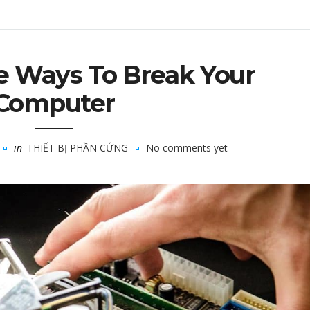
e Ways To Break Your
Computer
in
THIẾT BỊ PHẦN CỨNG
No comments yet