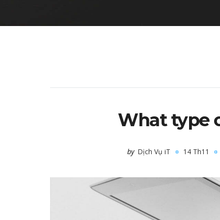
What type o
by
Dịch Vụ iT
14 Th11