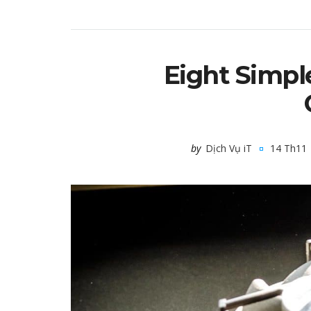
Eight Simpl
by
Dịch Vụ iT
14 Th11